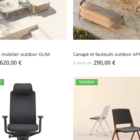
n mobilier outdoor GUM
Canapé et fauteuils outdoor AF
620,00 €
290,00 €
A partir de
U
NOUVEAU