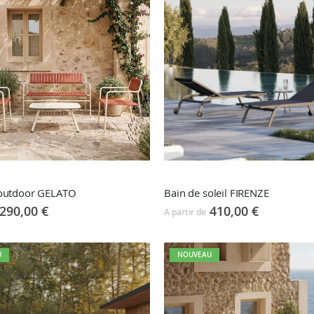
 outdoor GELATO
Bain de soleil FIRENZE
290,00 €
410,00 €
A partir de
U
NOUVEAU