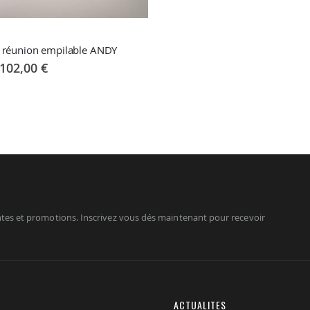
e réunion empilable ANDY
102,00 €
tes et promotions. Inscrivez vous dés maintenant pour recevoir
ACTUALITES