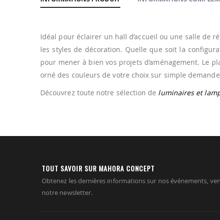
de
la
Galerie
d’images
Idéal pour éclairer un hall d’accueil ou une salle de 
les styles de décoration. Quelle que soit la configu
pour mener à bien vos projets d’aménagement. Le plafo
orné des couleurs de votre choix sur simple demande 
Découvrez toute notre sélection de
luminaires et lam
TOUT SAVOIR SUR MAHORA CONCEPT
Obtenez les dernières informations sur nos événements, ven
notre newsletter.