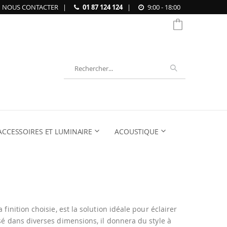
NOUS CONTACTER
|
01 87 124 124
|
9:00 - 18:00
Chercher
ACCESSOIRES ET LUMINAIRE
ACOUSTIQUE
finition choisie, est la solution idéale pour éclairer
osé dans diverses dimensions, il donnera du style à