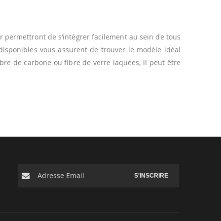
ur permettront de s’intégrer facilement au sein de tous
 disponibles vous assurent de trouver le modèle idéal
bre de carbone ou fibre de verre laquées, il peut être
S'INSCRIRE