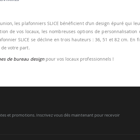
réunion, les plafonniers SLICE bénéficient d’un design épuré qui le
ration de vos locaux, les nombreuses options de personnalisation
nnier SLICE se décline en trois hauteurs : 36, 51 et 82 cm. En fi
de votre part.
pes de bureau design
pour vos locaux professionnels !
tes et promotions. Inscrivez vous dés maintenant pour recevoir