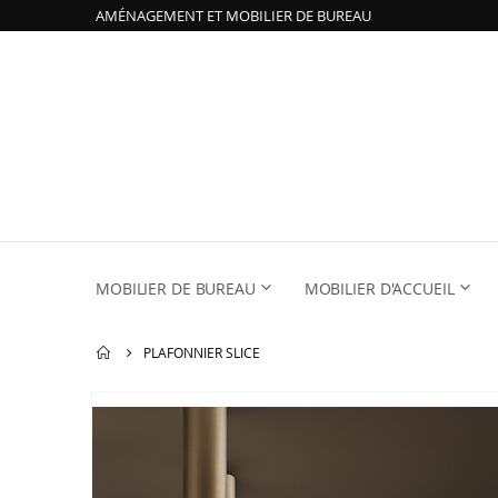
AMÉNAGEMENT ET MOBILIER DE BUREAU
MOBILIER DE BUREAU
MOBILIER D'ACCUEIL
PLAFONNIER SLICE
Passer
à
la
fin
de