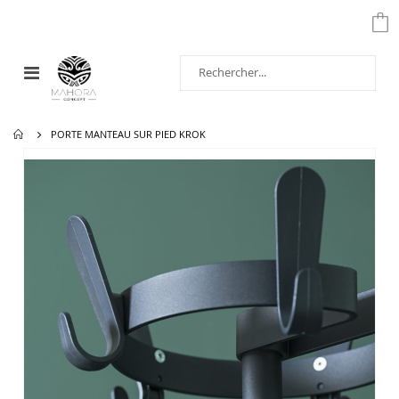
Affichage
navigation
PORTE MANTEAU SUR PIED KROK
Passer
à
la
fin
de
la
galerie
d’images