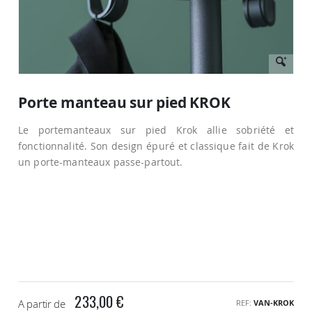
Passer
au
Porte manteau sur pied KROK
début
de
Le portemanteaux sur pied Krok allie sobriété et
la
Galerie
fonctionnalité. Son design épuré et classique fait de Krok
d’images
un porte-manteaux passe-partout.
233,00 €
A partir de
REF
VAN-KROK