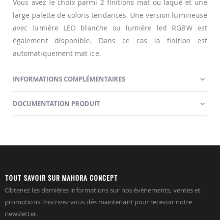
Vous avez le choix parmi 2 finitions mat ou laqué et une
large palette de coloris tendances. Une version lumineuse
avec lumière LED blanche ou lumière led RGBW est
également disponible. Dans ce cas la finition est
automatiquement mat ice.
INFORMATIONS COMPLÉMENTAIRES
DOCUMENTATION PRODUIT
TOUT SAVOIR SUR MAHORA CONCEPT
Obtenez les dernières informations sur nos événements, ventes et
promotions. Inscrivez vous dés maintenant pour recevoir notre
newsletter.