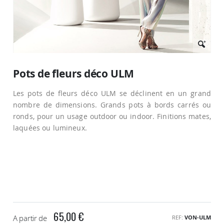
Passer
au
Pots de fleurs déco ULM
début
de
Les pots de fleurs déco ULM se déclinent en un grand
la
Galerie
nombre de dimensions. Grands pots à bords carrés ou
d’images
ronds, pour un usage outdoor ou indoor. Finitions mates,
laquées ou lumineux.
65,00 €
A partir de
REF
VON-ULM