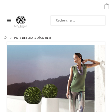
Affichage
navigation
POTS DE FLEURS DÉCO ULM
Passer
à
la
fin
de
la
galerie
d’images