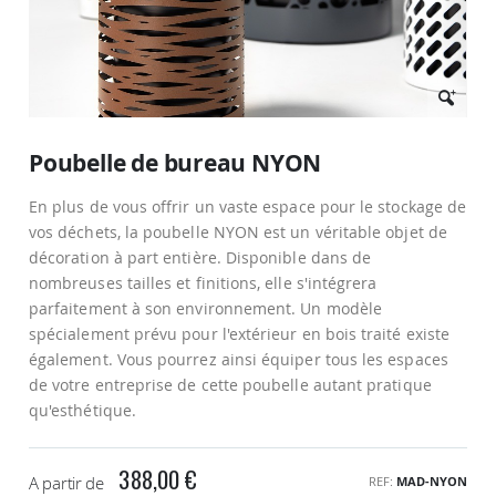
Passer
au
Poubelle de bureau NYON
début
de
En plus de vous offrir un vaste espace pour le stockage de
la
Galerie
vos déchets, la poubelle NYON est un véritable objet de
d’images
décoration à part entière. Disponible dans de
nombreuses tailles et finitions, elle s'intégrera
parfaitement à son environnement. Un modèle
spécialement prévu pour l'extérieur en bois traité existe
également. Vous pourrez ainsi équiper tous les espaces
de votre entreprise de cette poubelle autant pratique
qu'esthétique.
388,00 €
A partir de
REF
MAD-NYON