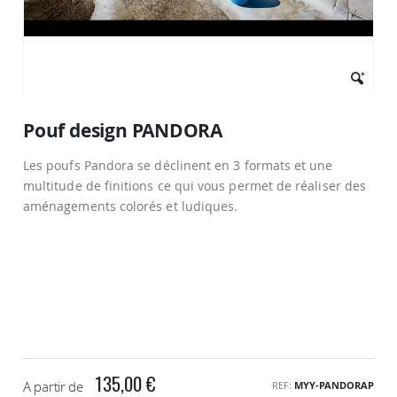
Passer
au
Pouf design PANDORA
début
de
Les poufs Pandora se déclinent en 3 formats et une
la
Galerie
multitude de finitions ce qui vous permet de réaliser des
d’images
aménagements colorés et ludiques.
135,00 €
A partir de
REF
MYY-PANDORAP