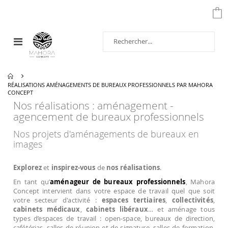
Affichage
navigation
RÉALISATIONS AMÉNAGEMENTS DE BUREAUX PROFESSIONNELS PAR MAHORA
CONCEPT
Nos réalisations : aménagement -
agencement de bureaux professionnels
Nos projets d'aménagements de bureaux en
images
Explorez
et
inspirez-vous
de
nos réalisations
.
En tant qu’
aménageur de bureaux professionnels
, Mahora
Concept intervient dans votre espace de travail quel que soit
votre secteur d'activité :
espaces tertiaires
,
collectivités
,
cabinets médicaux
,
cabinets libéraux
… et aménage tous
types d’espaces de travail : open-space, bureaux de direction,
cafétérias, salles de réunion et de signature, salles de formation,