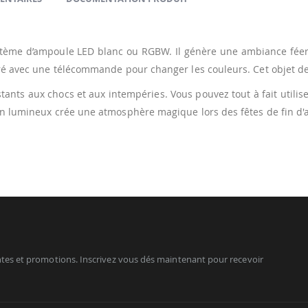
tème d’ampoule LED blanc ou RGBW. Il génère une ambiance féerique
vré avec une télécommande pour changer les couleurs. Cet objet de
tants aux chocs et aux intempéries. Vous pouvez tout à fait utilise
pin lumineux crée une atmosphère magique lors des fêtes de fin d'
tes et promotions. Inscrivez vous dés maintenant pour recevoir