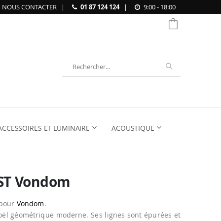
NOUS CONTACTER
|
01 87 124 124
|
9:00 - 18:00
Chercher
ACCESSOIRES ET LUMINAIRE
ACOUSTIQUE
EST Vondom
 pour
Vondom
.
noël géométrique moderne. Ses lignes sont épurées et