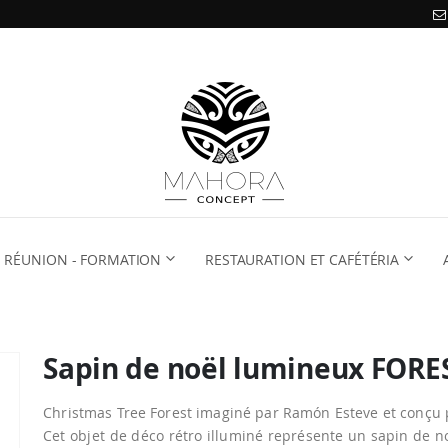
RÉUNION - FORMATION
RESTAURATION ET CAFÉTÉRIA
Sapin de noël lumineux FOR
Christmas Tree Forest imaginé par Ramón Esteve et conçu
Cet objet de déco rétro illuminé représente un sapin de 