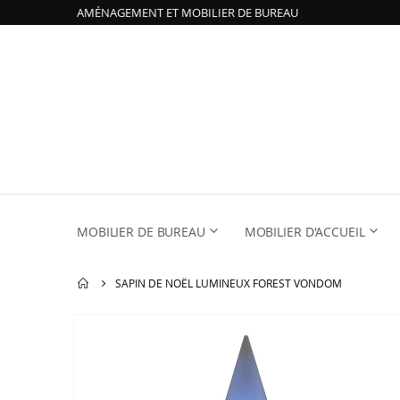
AMÉNAGEMENT ET MOBILIER DE BUREAU
MOBILIER DE BUREAU
MOBILIER D'ACCUEIL
SAPIN DE NOËL LUMINEUX FOREST VONDOM
Passer
à
la
fin
de