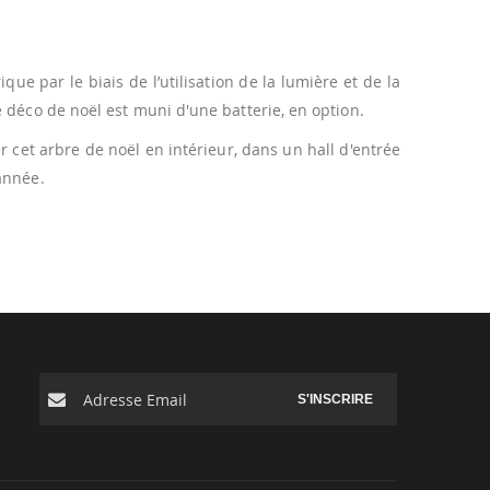
 par le biais de l’utilisation de la lumière et de la
 déco de noël est muni d'une batterie, en option.
r cet arbre de noël en intérieur, dans un hall d'entrée
année.
S'INSCRIRE