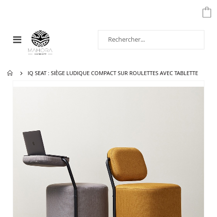
Affichage
navigation
IQ SEAT : SIÈGE LUDIQUE COMPACT SUR ROULETTES AVEC TABLETTE
Passer
à
la
fin
de
la
galerie
d’images