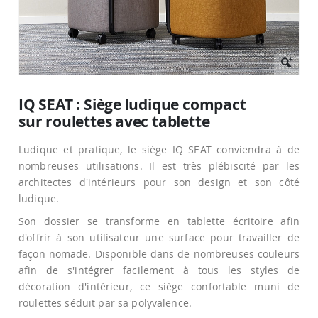
Passer
au
IQ SEAT : Siège ludique compact
début
sur roulettes avec tablette
de
la
Galerie
Ludique et pratique, le siège IQ SEAT conviendra à de
d’images
nombreuses utilisations. Il est très plébiscité par les
architectes d'intérieurs pour son design et son côté
ludique.
Son dossier se transforme en tablette écritoire afin
d'offrir à son utilisateur une surface pour travailler de
façon nomade. Disponible dans de nombreuses couleurs
afin de s'intégrer facilement à tous les styles de
décoration d'intérieur, ce siège confortable muni de
roulettes séduit par sa polyvalence.