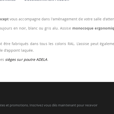
ncept
vous accompagne dans l'aménagement de votre salle d'attente
toujours en noir, blanc ou gris alu. Assise
monocoque ergonomiqu
 être fabriqués dans tous les coloris RAL. L'assise peut égalem
e d'appoint laquée.
les
sièges sur poutre ADELA
.
tes et promotions. Inscrivez vous dés maintenant pour recevoir