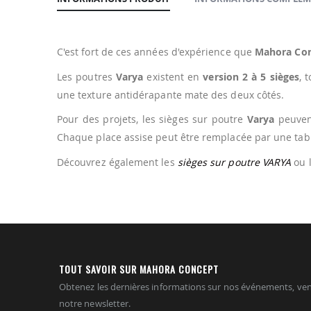
de
la
Galerie
d’images
C'est fort de ces années d'expérience que
Mahora Co
Les poutres
Varya
existent en
version 2 à 5 sièges
, 
une texture antidérapante mate des deux côtés.
Pour des projets, les sièges sur poutre
Varya
peuvent
Chaque place assise peut être remplacée par une tabl
Découvrez également les
sièges sur poutre VARYA
ou 
TOUT SAVOIR SUR MAHORA CONCEPT
Obtenez les dernières informations sur nos événements, ven
notre newsletter.