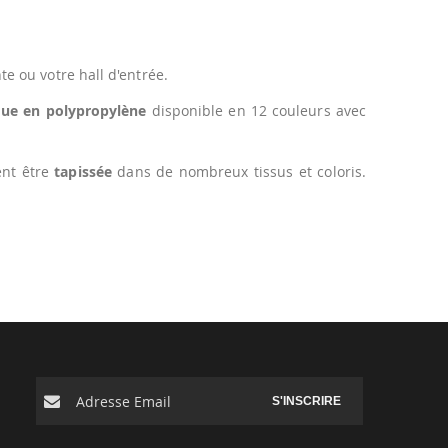
 ou votre hall d'entrée.
e en polypropylène
disponible en 12 couleurs avec
ent être
tapissée
dans de nombreux tissus et coloris.
S'INSCRIRE