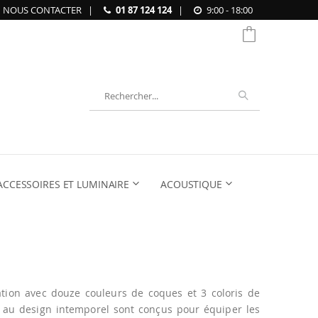
NOUS CONTACTER
|
01 87 124 124
|
9:00 - 18:00
Chercher
ACCESSOIRES ET LUMINAIRE
ACOUSTIQUE
tion avec douze couleurs de coques et 3 coloris de
s au design intemporel sont conçus pour équiper les