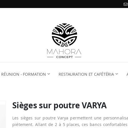
RÉUNION - FORMATION
RESTAURATION ET CAFÉTÉRIA
Sièges sur poutre VARYA
Les sièges sur poutre Varya permettent une personnalisa
piétement. Allant de 2 à 5 places, ces bancs confortable