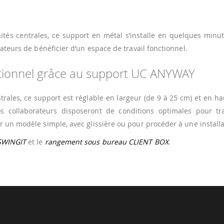
ités centrales, ce support en métal s’installe en quelques minu
ateurs de bénéficier d’un espace de travail fonctionnel.
ionnel grâce au support UC ANYWAY
trales, ce support est réglable en largeur (de 9 à 25 cm) et en ha
collaborateurs disposeront de conditions optimales pour trav
r un modèle simple, avec glissière ou pour procéder à une install
 SWINGIT
et le
rangement sous bureau CLIENT BOX
.