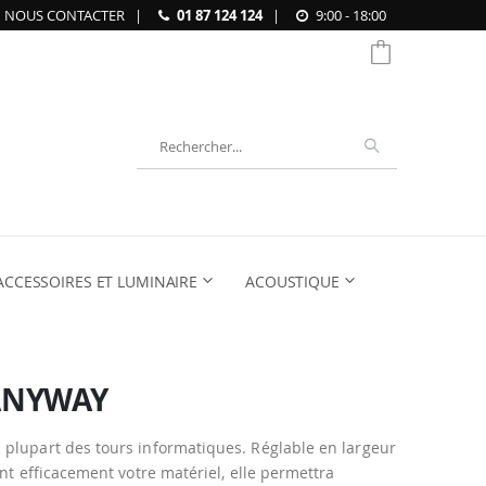
NOUS CONTACTER
|
01 87 124 124
|
9:00 - 18:00
Chercher
ACCESSOIRES ET LUMINAIRE
ACOUSTIQUE
 ANYWAY
 plupart des tours informatiques. Réglable en largeur
nt efficacement votre matériel, elle permettra