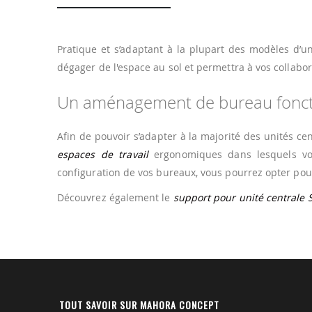
Pratique et s’adaptant à la plupart des modèles d’un
dégager de l'espace au sol et permettra à vos collabor
Un aménagement de bureau fonct
Afin de pouvoir s’adapter à la majorité des unités cen
espaces de travail
ergonomiques dans lesquels vos 
configuration de vos bureaux, vous pourrez opter pou
Découvrez également le
support pour unité centrale
TOUT SAVOIR SUR MAHORA CONCEPT