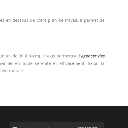
tes en dessous de votre plan de travail. Il permet de
uteur (de 30 à 60cm). Il vous permettra d’
agencer des
ailler en toute sérénité et efficacement. Selon la
ation murale.