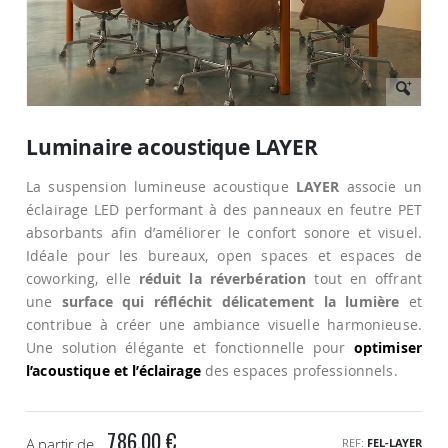
Passer
au
Luminaire acoustique LAYER
début
de
La suspension lumineuse acoustique
LAYER
associe un
la
Galerie
éclairage LED performant à des panneaux en feutre PET
d’images
absorbants afin d’améliorer le confort sonore et visuel.
Idéale pour les bureaux, open spaces et espaces de
coworking, elle
réduit la réverbération
tout en offrant
une
surface qui réfléchit délicatement la lumière
et
contribue à créer une ambiance visuelle harmonieuse.
Une solution élégante et fonctionnelle pour
optimiser
l’acoustique et l’éclairage
des espaces professionnels.
786,00 €
A partir de
REF
FEL-LAYER