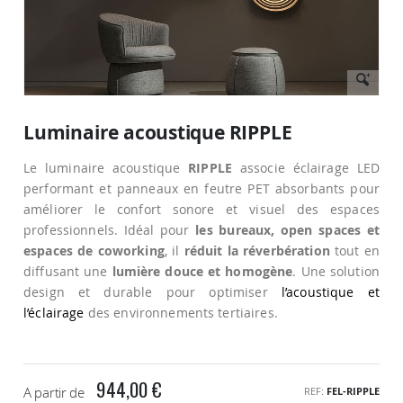
Passer
au
Luminaire acoustique RIPPLE
début
de
Le luminaire acoustique
RIPPLE
associe éclairage LED
la
Galerie
performant et panneaux en feutre PET absorbants pour
d’images
améliorer le confort sonore et visuel des espaces
professionnels. Idéal pour
les bureaux, open spaces et
espaces de coworking
, il
réduit la réverbération
tout en
diffusant une
lumière douce et homogène
. Une solution
design et durable pour optimiser
l’acoustique et
l’éclairage
des environnements tertiaires.
944,00 €
A partir de
REF
FEL-RIPPLE