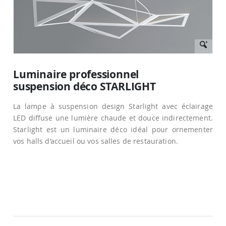
Passer
au
Luminaire professionnel
début
suspension déco STARLIGHT
de
la
Galerie
La lampe à suspension design Starlight avec éclairage
d’images
LED diffuse une lumière chaude et douce indirectement.
Starlight est un luminaire déco idéal pour ornementer
vos halls d’accueil ou vos salles de restauration.