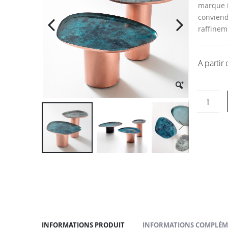
la
marque i
galerie
conviend
d’images
raffinem
A partir
Passer
au
début
de
la
Galerie
d’images
INFORMATIONS PRODUIT
INFORMATIONS COMPLÉM