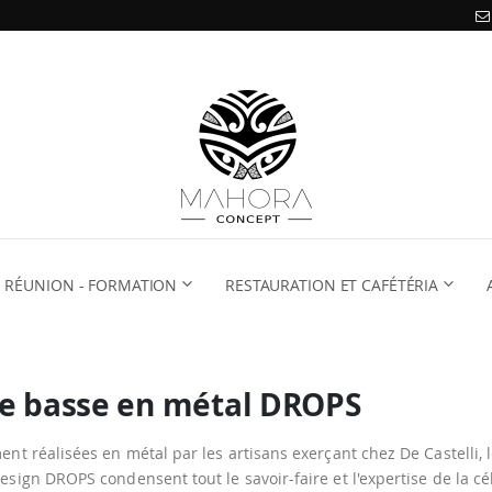
RÉUNION - FORMATION
RESTAURATION ET CAFÉTÉRIA
le basse en métal DROPS
ent réalisées en métal par les artisans exerçant chez De Castelli, l
esign DROPS condensent tout le savoir-faire et l'expertise de la cé