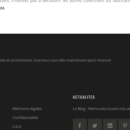
lli, n’hésitez pas à découvrir les autres collections du fabricant
MA
.
tes et promotions. Inscrivez vous dés maintenant pour recevoir
ACTUALITES
Mentions légales
Le Blog - Retrouvez toutes nos act
Confidentialité
C.G.V.