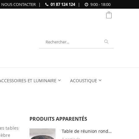
NOUS CONTACTER
|
01 87 124 124
|
9:00 - 18:00
Chercher
ACCESSOIRES ET LUMINAIRE
ACOUSTIQUE
PRODUITS APPARENTÉS
es tables
Table de réunion ronde en métal ROMA
lèbre