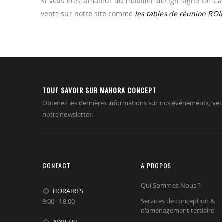
Si vous êtes amateur du mobilier design signé De Caste
vente sur notre site comme
les tables de réunion RO
TOUT SAVOIR SUR MAHORA CONCEPT
Obtenez les dernières informations sur nos événements, ven
notre newsletter.
CONTACT
A PROPOS
Qui Sommes Nous ?
HORAIRES
Services de conception &
9:00 - 18:00
d'aménagement tertiaire
ADRESSE