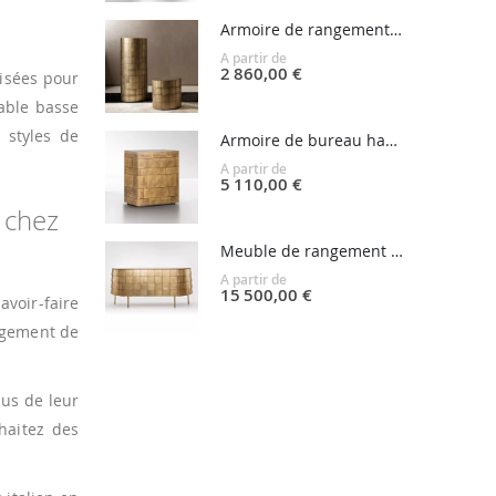
Armoire de rangement circulaire haut de gamme PANDORA
A partir de
2 860,00 €
isées pour
table basse
 styles de
Armoire de bureau haut de gamme CELATO
A partir de
5 110,00 €
 chez
Meuble de rangement design en métal YOROI
A partir de
15 500,00 €
voir-faire
nagement de
lus de leur
haitez des