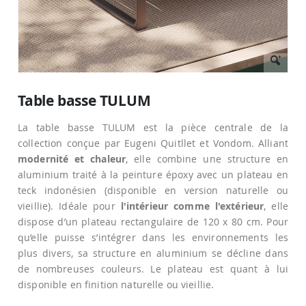
Passer
au
Table basse TULUM
début
de
La table basse TULUM est la pièce centrale de la
la
Galerie
collection conçue par Eugeni Quitllet et Vondom. Alliant
d’images
modernité et chaleur
, elle combine une structure en
aluminium traité à la peinture époxy avec un plateau en
teck indonésien (disponible en version naturelle ou
vieillie). Idéale pour
l'intérieur comme l'extérieur
, elle
dispose d’un plateau rectangulaire de 120 x 80 cm. Pour
qu’elle puisse s’intégrer dans les environnements les
plus divers, sa structure en aluminium se décline dans
de nombreuses couleurs. Le plateau est quant à lui
disponible en finition naturelle ou vieillie.