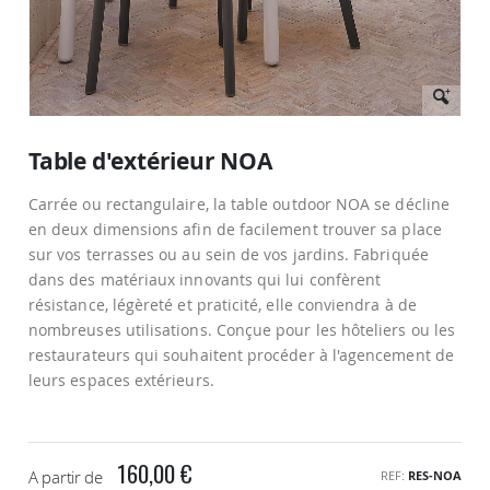
Passer
au
Table d'extérieur NOA
début
de
Carrée ou rectangulaire, la table outdoor NOA se décline
la
Galerie
en deux dimensions afin de facilement trouver sa place
d’images
sur vos terrasses ou au sein de vos jardins. Fabriquée
dans des matériaux innovants qui lui confèrent
résistance, légèreté et praticité, elle conviendra à de
nombreuses utilisations. Conçue pour les hôteliers ou les
restaurateurs qui souhaitent procéder à l'agencement de
leurs espaces extérieurs.
160,00 €
A partir de
REF
RES-NOA