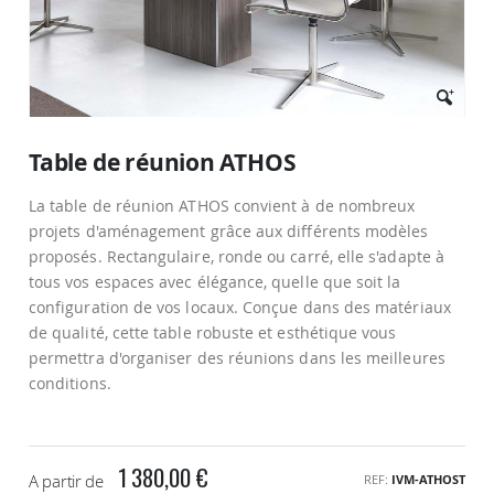
Passer
au
Table de réunion ATHOS
début
de
La table de réunion ATHOS convient à de nombreux
la
Galerie
projets d'aménagement grâce aux différents modèles
d’images
proposés. Rectangulaire, ronde ou carré, elle s'adapte à
tous vos espaces avec élégance, quelle que soit la
configuration de vos locaux. Conçue dans des matériaux
de qualité, cette table robuste et esthétique vous
permettra d'organiser des réunions dans les meilleures
conditions.
1 380,00 €
A partir de
REF
IVM-ATHOST