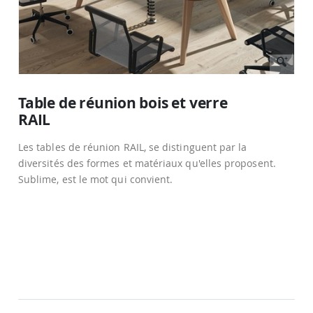
Passer
au
Table de réunion bois et verre
début
RAIL
de
la
Galerie
Les tables de réunion RAIL, se distinguent par la
d’images
diversités des formes et matériaux qu'elles proposent.
Sublime, est le mot qui convient.