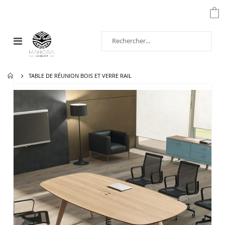
Affichage
navigation
TABLE DE RÉUNION BOIS ET VERRE RAIL
Passer
à
la
fin
de
la
galerie
d’images