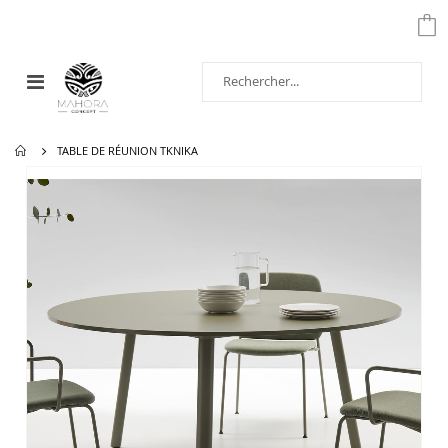
Affichage
navigation
TABLE DE RÉUNION TKNIKA
Passer
à
la
fin
de
la
galerie
d’images