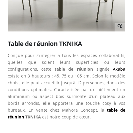
Passer
au
Table de réunion TKNIKA
début
de
Conçue pour s’intégrer à tous les espaces collaboratifs,
la
Galerie
quelles que soient leurs superficies ou leurs
d’images
configurations, cette
table de réunion
signée
Akaba
existe en 3 hauteurs : 45, 75 ou 105 cm. Selon le modèle
choisi, elle peut accueillir jusqu’à 12 personnes, dans des
conditions optimales. Caractérisée par un piètement en
aluminium ou aspect bois surmonté d’un plateau aux
bords arrondis, elle apportera une touche cosy à vos
bureaux. En vente chez Mahora Concept, la
table de
réunion
TKNIKA
est notre coup de cœur.