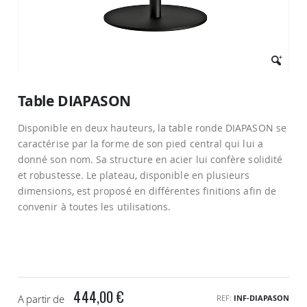
Passer
au
Table DIAPASON
début
de
Disponible en deux hauteurs, la table ronde DIAPASON se
la
Galerie
caractérise par la forme de son pied central qui lui a
d’images
donné son nom. Sa structure en acier lui confère solidité
et robustesse. Le plateau, disponible en plusieurs
dimensions, est proposé en différentes finitions afin de
convenir à toutes les utilisations.
444,00 €
A partir de
REF
INF-DIAPASON