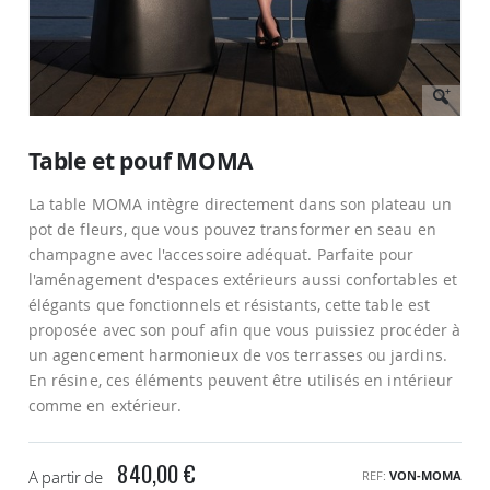
Passer
au
Table et pouf MOMA
début
de
La table MOMA intègre directement dans son plateau un
la
Galerie
pot de fleurs, que vous pouvez transformer en seau en
d’images
champagne avec l'accessoire adéquat. Parfaite pour
l'aménagement d'espaces extérieurs aussi confortables et
élégants que fonctionnels et résistants, cette table est
proposée avec son pouf afin que vous puissiez procéder à
un agencement harmonieux de vos terrasses ou jardins.
En résine, ces éléments peuvent être utilisés en intérieur
comme en extérieur.
840,00 €
A partir de
REF
VON-MOMA