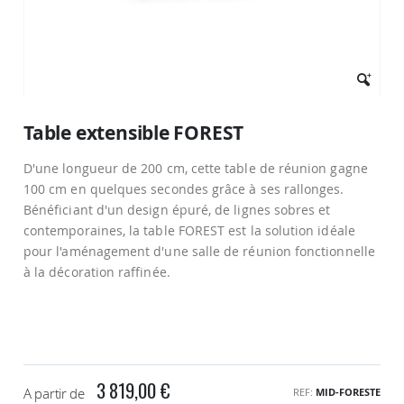
Passer
au
Table extensible FOREST
début
de
D'une longueur de 200 cm, cette table de réunion gagne
la
Galerie
100 cm en quelques secondes grâce à ses rallonges.
d’images
Bénéficiant d'un design épuré, de lignes sobres et
contemporaines, la table FOREST est la solution idéale
pour l'aménagement d'une salle de réunion fonctionnelle
à la décoration raffinée.
3 819,00 €
A partir de
REF
MID-FORESTE