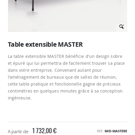
Passer
au
Table extensible MASTER
début
de
La table extensible MASTER bénéficie d'un design sobre
la
Galerie
et épuré qui lui permettra de facilement trouver sa place
d’images
dans votre entreprise. Convenant autant pour
l'aménagement de bureaux que de salles de réunion,
cette table pratique et fonctionnelle gagne de précieux
centimètres en quelques minutes grâce à sa conception
ingénieuse.
1 732,00 €
A partir de
REF
MID-MASTERE