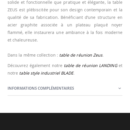
solide et fonctionnelle que pratique et élégante, la table
ZEUS est plébiscitée pour son design contemporain et la
qualité de sa fabrication. Bénéficiant d’une structure en
acier graphite associée à un plateau plaqué noyer
flammé, elle instaurera une ambiance à la fois moderne
et chaleureuse.
Dans la même collection :
table de réunion Zeus
.
Découvrez également notre
table de réunion LANDING
et
notre
table style industriel BLADE
.
INFORMATIONS COMPLÉMENTAIRES