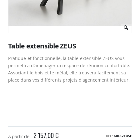
Passer
au
Table extensible ZEUS
début
de
Pratique et fonctionnelle, la table extensible ZEUS vous
la
Galerie
permettra d'aménager un espace de réunion confortable.
d’images
Associant le bois et le métal, elle trouvera facilement sa
place dans vos différents projets d'agencement intérieur.
2 157,00 €
A partir de
REF
MID-ZEUSE