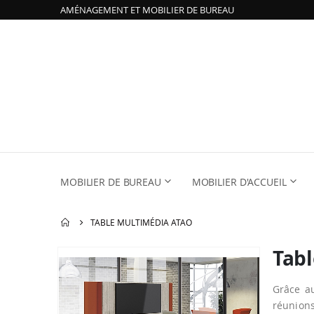
AMÉNAGEMENT ET MOBILIER DE BUREAU
MOBILIER DE BUREAU
MOBILIER D'ACCUEIL
TABLE MULTIMÉDIA ATAO
Tab
Passer
à
la
Grâce 
fin
réunions
de