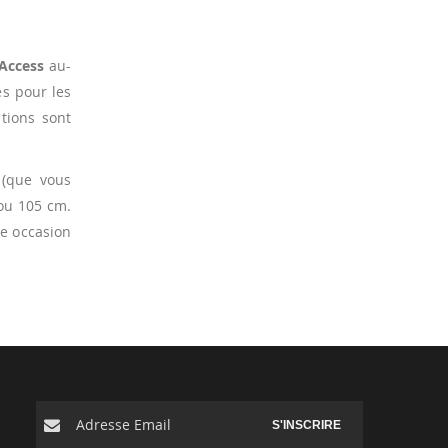
Access
au-
s pour les
tions sont
(que vous
 ou 105 cm.
me occasion
S'INSCRIRE