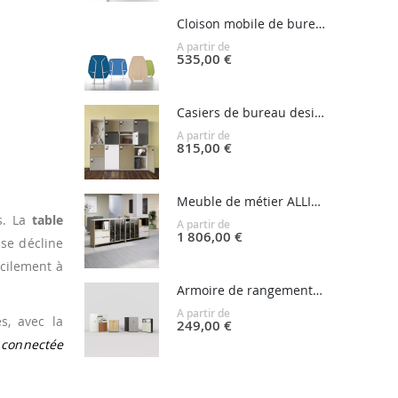
Cloison mobile de bureau TAMARIS
A partir de
535,00 €
Casiers de bureau design SPINBOX
A partir de
815,00 €
Meuble de métier ALLIANCE
s. La
table
A partir de
1 806,00 €
 se décline
acilement à
Armoire de rangement portes battantes MOBIMETAL
A partir de
s, avec la
249,00 €
 connectée