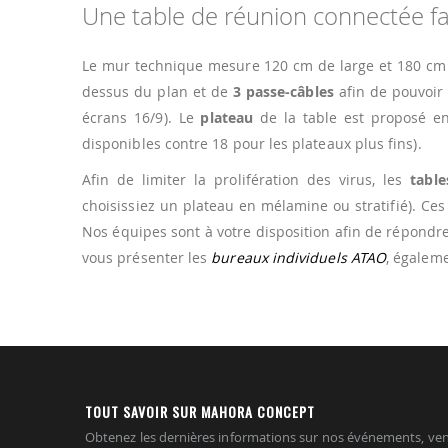
Une table de réunion connectée fa
Le mur technique mesure 120 cm de large et 180 cm 
dessus du plan et de
3 passe-câbles
afin de pouvoir
écrans 16/9). Le
plateau
de la table est proposé en
disponibles contre 18 pour les plateaux plus fins).
Afin de limiter la prolifération des virus, les
tabl
choisissiez un plateau en mélamine ou stratifié). Ce
Nos équipes sont à votre disposition afin de répondr
vous présenter les
bureaux individuels ATAO
, égalem
TOUT SAVOIR SUR MAHORA CONCEPT
Obtenez les dernières informations sur nos événements, ven