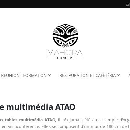
RÉUNION - FORMATION
RESTAURATION ET CAFÉTÉRIA
le multimédia ATAO
aux
tables multimédia ATAO,
il n'a jamais été aussi simple d'or
 en visioconférence. Elles se composent d'un mur de 180 cm de h