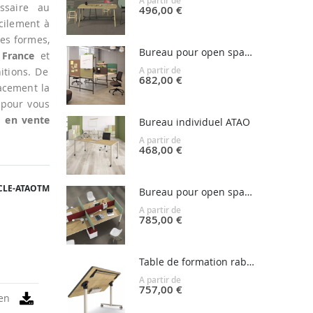
A partir de
saire au
496,00 €
acilement à
es formes,
Bureau pour open space WIG WAM
 France
et
A partir de
itions. De
682,00 €
cacement la
 pour vous
s
en vente
Bureau individuel ATAO
A partir de
468,00 €
CLE-ATAOTM
Bureau pour open space ATAO
A partir de
785,00 €
Table de formation rabattable TANG'UP
A partir de
757,00 €
en