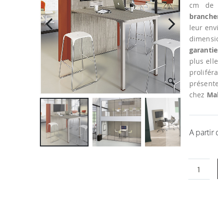
la
cm de 
galerie
branche
d’images
leur en
dimensi
garantie
plus ell
prolifér
présente
chez
Ma
A partir
Passer
au
début
de
la
Galerie
d’images