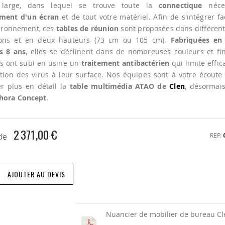
large, dans lequel se trouve toute la
connectique
néces
ment d'un écran
et de tout votre matériel. Afin de s'intégrer f
vironnement, ces
tables de réunion
sont proposées dans différent
ons et en deux hauteurs (73 cm ou 105 cm).
Fabriquées en
s 8 ans
, elles se déclinent dans de nombreuses couleurs et fin
es ont subi en usine un
traitement antibactérien
qui limite effi
ation des virus à leur surface. Nos équipes sont à votre écoute
r plus en détail la
table multimédia ATAO de
Clen
, désormai
hora Concept
.
2 371,00 €
REF
 de
AJOUTER AU DEVIS
Nuancier de mobilier de bureau Cl