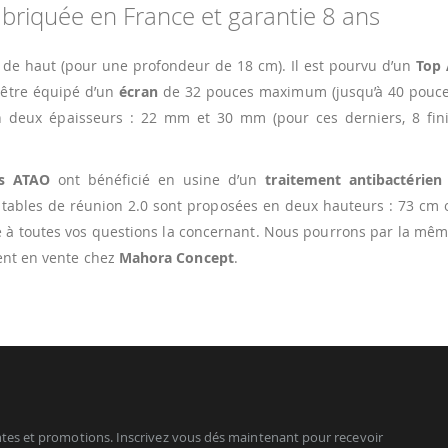
briquée en France et garantie 8 ans
de haut (pour une profondeur de 18 cm). Il est pourvu d’un
Top 
 être équipé d’un
écran
de 32 pouces maximum (jusqu’à 40 pouce
 deux épaisseurs : 22 mm et 30 mm (pour ces derniers, 8 fini
es ATAO
ont bénéficié en usine d’un
traitement antibactérien
s tables de réunion 2.0 sont proposées en deux hauteurs : 73 cm
e à toutes vos questions la concernant. Nous pourrons par la mê
ent en vente chez
Mahora Concept
.
tes et promotions. Inscrivez vous dés maintenant pour recevoir