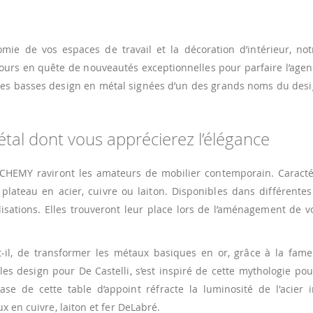
mie de vos espaces de travail et la décoration d’intérieur, not
jours en quête de nouveautés exceptionnelles pour parfaire l’ag
les basses design en métal signées d’un des grands noms du desig
al dont vous apprécierez l’élégance
ALCHEMY raviront les amateurs de mobilier contemporain. Caracté
plateau en acier, cuivre ou laiton. Disponibles dans différente
isations. Elles trouveront leur place lors de l’aménagement de 
it-il, de transformer les métaux basiques en or, grâce à la fam
les design pour De Castelli, s’est inspiré de cette mythologie pou
 de cette table d’appoint réfracte la luminosité de l'acier i
x en cuivre, laiton et fer DeLabré.