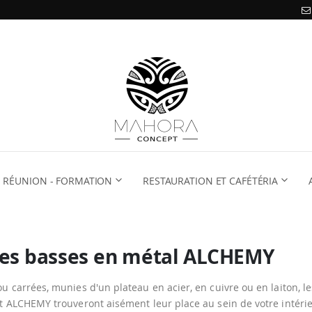
RÉUNION - FORMATION
RESTAURATION ET CAFÉTÉRIA
les basses en métal ALCHEMY
u carrées, munies d'un plateau en acier, en cuivre ou en laiton, le
t ALCHEMY trouveront aisément leur place au sein de votre intérie