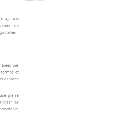
re agence,
encement de
n italien :
risées par
s formes et
vos espaces
euse pierre
r créer les
noxydable,