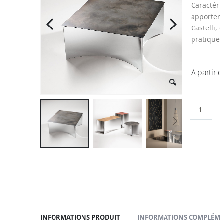
la
Caractér
galerie
apporter
d’images
Castelli
pratique
A partir
Passer
au
début
de
la
Galerie
d’images
INFORMATIONS PRODUIT
INFORMATIONS COMPLÉM