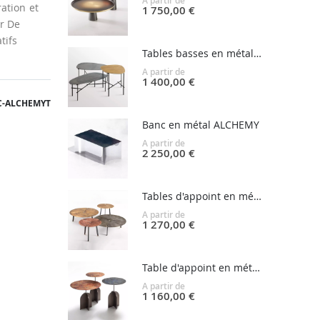
A partir de
ation et
1 750,00 €
r De
tifs
Tables basses en métal SYRO
A partir de
1 400,00 €
C-ALCHEMYT
Banc en métal ALCHEMY
A partir de
2 250,00 €
Tables d'appoint en métal PLACAS
A partir de
1 270,00 €
Table d'appoint en métal NICOLA
A partir de
1 160,00 €