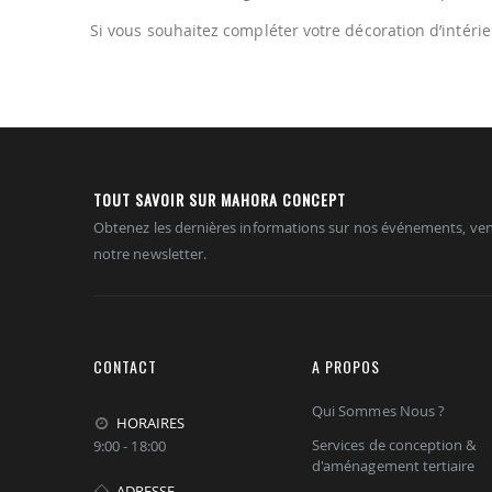
Si vous souhaitez compléter votre décoration d’inté
TOUT SAVOIR SUR MAHORA CONCEPT
Obtenez les dernières informations sur nos événements, ven
notre newsletter.
CONTACT
A PROPOS
Qui Sommes Nous ?
HORAIRES
Services de conception &
9:00 - 18:00
d'aménagement tertiaire
ADRESSE