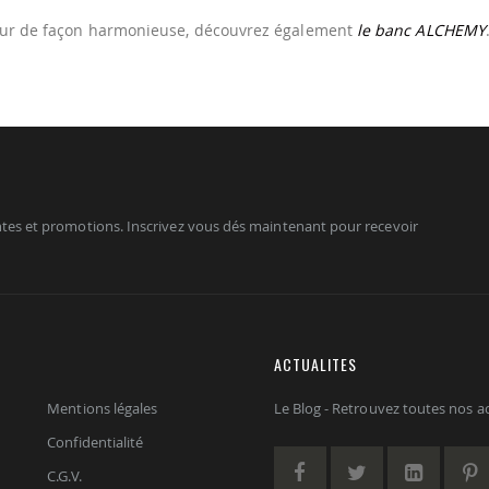
rieur de façon harmonieuse, découvrez également
le banc ALCHEMY
tes et promotions. Inscrivez vous dés maintenant pour recevoir
ACTUALITES
Mentions légales
Le Blog - Retrouvez toutes nos act
Confidentialité
C.G.V.