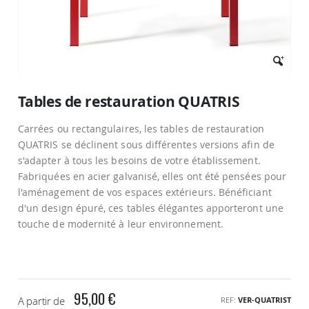
Passer
au
Tables de restauration QUATRIS
début
de
Carrées ou rectangulaires, les tables de restauration
la
Galerie
QUATRIS se déclinent sous différentes versions afin de
d’images
s'adapter à tous les besoins de votre établissement.
Fabriquées en acier galvanisé, elles ont été pensées pour
l'aménagement de vos espaces extérieurs. Bénéficiant
d'un design épuré, ces tables élégantes apporteront une
touche de modernité à leur environnement.
95,00 €
A partir de
REF
VER-QUATRIST