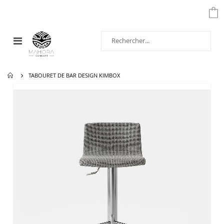
Affichage
navigation
TABOURET DE BAR DESIGN KIMBOX
Passer
à
la
fin
de
la
galerie
d’images