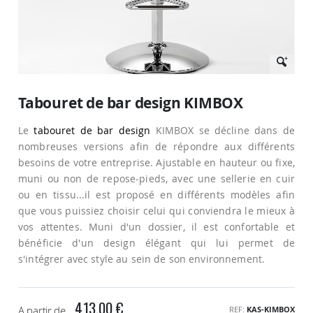
Passer
au
Tabouret de bar design KIMBOX
début
de
Le
tabouret de bar design
KIMBOX se décline dans de
la
Galerie
nombreuses versions afin de répondre aux différents
d’images
besoins de votre entreprise. Ajustable en hauteur ou fixe,
muni ou non de repose-pieds, avec une sellerie en cuir
ou en tissu...il est proposé en différents modèles afin
que vous puissiez choisir celui qui conviendra le mieux à
vos attentes. Muni d'un dossier, il est confortable et
bénéficie d'un design élégant qui lui permet de
s'intégrer avec style au sein de son environnement.
413,00 €
A partir de
REF
KAS-KIMBOX