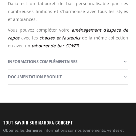
Dalia est un tabouret de bar personnalisable par ses
nombreuses finitions et s'harmonise avec tous les styles
et ambiances.
Vous pouvez compléter votre
aménagement d'espace de
repos
avec les
chaises et fauteuils
de la même collection
ou avec un
tabouret de bar COVER
.
INFORMATIONS COMPLÉMENTAIRES
DOCUMENTATION PRODUIT
TOUT SAVOIR SUR MAHORA CONCEPT
Obtenez les dernières informations sur nos événements, ventes et