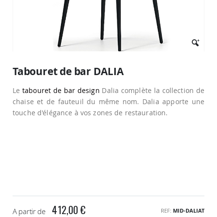
Passer
au
Tabouret de bar DALIA
début
de
Le
tabouret de bar design
Dalia complète la collection de
la
Galerie
chaise et de fauteuil du même nom. Dalia apporte une
d’images
touche d'élégance à vos zones de restauration.
412,00 €
A partir de
REF
MID-DALIAT