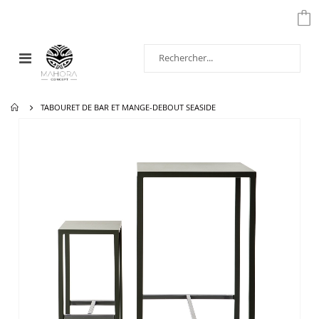
Affichage
navigation
TABOURET DE BAR ET MANGE-DEBOUT SEASIDE
Passer
à
la
fin
de
la
galerie
d’images