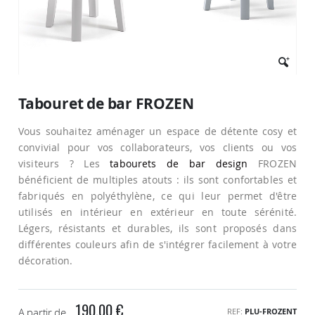
Passer
au
Tabouret de bar FROZEN
début
de
Vous souhaitez aménager un espace de détente cosy et
la
Galerie
convivial pour vos collaborateurs, vos clients ou vos
d’images
visiteurs ? Les
tabourets de bar design
FROZEN
bénéficient de multiples atouts : ils sont confortables et
fabriqués en polyéthylène, ce qui leur permet d'être
utilisés en intérieur en extérieur en toute sérénité.
Légers, résistants et durables, ils sont proposés dans
différentes couleurs afin de s'intégrer facilement à votre
décoration.
190,00 €
A partir de
REF
PLU-FROZENT