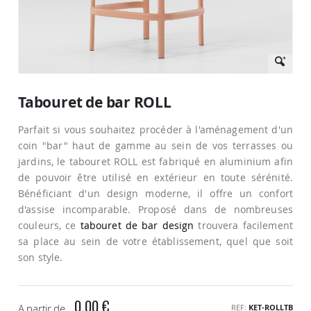
Passer
au
Tabouret de bar ROLL
début
de
Parfait si vous souhaitez procéder à l'aménagement d'un
la
Galerie
coin "bar" haut de gamme au sein de vos terrasses ou
d’images
jardins, le tabouret ROLL est fabriqué en aluminium afin
de pouvoir être utilisé en extérieur en toute sérénité.
Bénéficiant d'un design moderne, il offre un confort
d'assise incomparable. Proposé dans de nombreuses
couleurs, ce
tabouret de bar design
trouvera facilement
sa place au sein de votre établissement, quel que soit
son style.
0,00 €
A partir de
REF
KET-ROLLTB