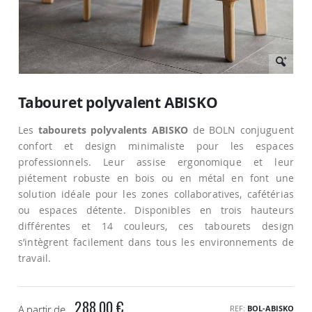
Passer
au
Tabouret polyvalent ABISKO
début
de
Les
tabourets polyvalents ABISKO
de BOLN conjuguent
la
Galerie
confort et design minimaliste pour les espaces
d’images
professionnels. Leur assise ergonomique et leur
piétement robuste en bois ou en métal en font une
solution idéale pour les zones collaboratives, cafétérias
ou espaces détente. Disponibles en trois hauteurs
différentes et 14 couleurs, ces tabourets design
s’intègrent facilement dans tous les environnements de
travail.
288,00 €
A partir de
REF
BOL-ABISKO