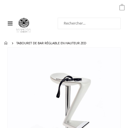
Affichage
navigation
TABOURET DE BAR RÉGLABLE EN HAUTEUR ZED
Passer
à
la
fin
de
la
galerie
d’images