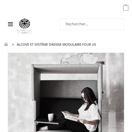
Affichage
navigation
ALCOVE ET SYSTÈME D'ASSISE MODULAIRE FOUR US
Passer
à
la
fin
de
la
galerie
d’images