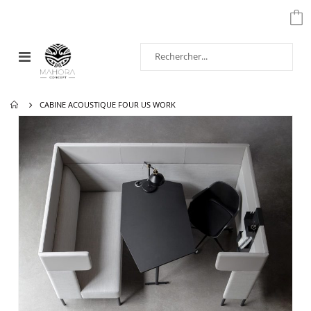
Affichage
navigation
CABINE ACOUSTIQUE FOUR US WORK
Passer
à
la
fin
de
la
galerie
d’images