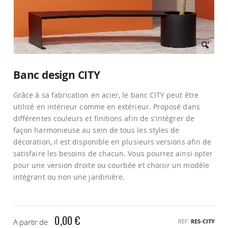
Passer
au
Banc design CITY
début
de
Grâce à sa fabrication en acier, le banc CITY peut être
la
Galerie
utilisé en intérieur comme en extérieur. Proposé dans
d’images
différentes couleurs et finitions afin de s'intégrer de
façon harmonieuse au sein de tous les styles de
décoration, il est disponible en plusieurs versions afin de
satisfaire les besoins de chacun. Vous pourrez ainsi opter
pour une version droite ou courbée et choisir un modèle
intégrant ou non une jardinière.
0,00 €
A partir de
REF
RES-CITY