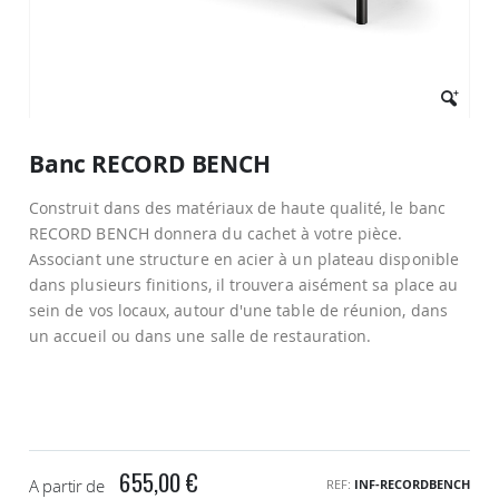
Passer
au
Banc RECORD BENCH
début
de
Construit dans des matériaux de haute qualité, le banc
la
Galerie
RECORD BENCH donnera du cachet à votre pièce.
d’images
Associant une structure en acier à un plateau disponible
dans plusieurs finitions, il trouvera aisément sa place au
sein de vos locaux, autour d'une table de réunion, dans
un accueil ou dans une salle de restauration.
655,00 €
A partir de
REF
INF-RECORDBENCH