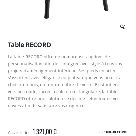
Passer
au
Table RECORD
début
de
La table RECORD offre de nombreuses options de
la
Galerie
personnalisation afin de s'intégrer avec style à tous vos
d’images
projets d'aménagement intérieur. Ses pieds en acier
s'associent avec élégance au plateau que vous pourrez
choisir en bois, en fenix ou fibre de verre. Existant en
version ronde, carrée, ovale ou rectangulaire, la table
RECORD offre une solution se décline selon toutes vos
envies afin de satisfaire vos exigences.
1 321,00 €
A partir de
REF
INF-RECORDL