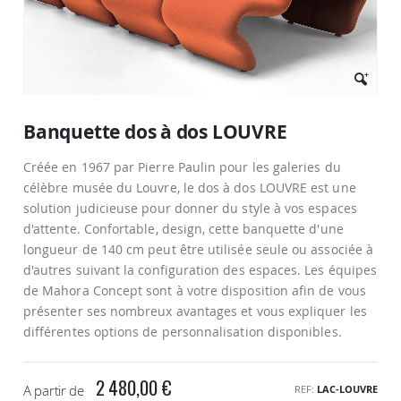
Passer
au
Banquette dos à dos LOUVRE
début
de
Créée en 1967 par Pierre Paulin pour les galeries du
la
Galerie
célèbre musée du Louvre, le dos à dos LOUVRE est une
d’images
solution judicieuse pour donner du style à vos espaces
d'attente. Confortable, design, cette banquette d'une
longueur de 140 cm peut être utilisée seule ou associée à
d'autres suivant la configuration des espaces. Les équipes
de Mahora Concept sont à votre disposition afin de vous
présenter ses nombreux avantages et vous expliquer les
différentes options de personnalisation disponibles.
2 480,00 €
A partir de
REF
LAC-LOUVRE