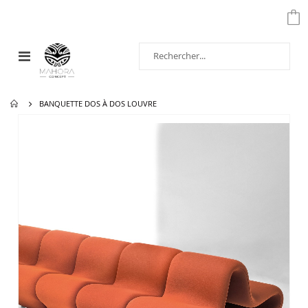
Affichage
navigation
BANQUETTE DOS À DOS LOUVRE
Passer
à
la
fin
de
la
galerie
d’images