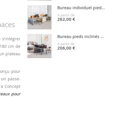
Bureau individuel pieds panneaux OGI V
A partir de
262,00 €
paces
Bureau pieds inclinés OGI A
 s’intégrer
A partir de
t 180 cm de
206,00 €
un plateau
conçu pour
un passe-
ora Concept
eaux pour