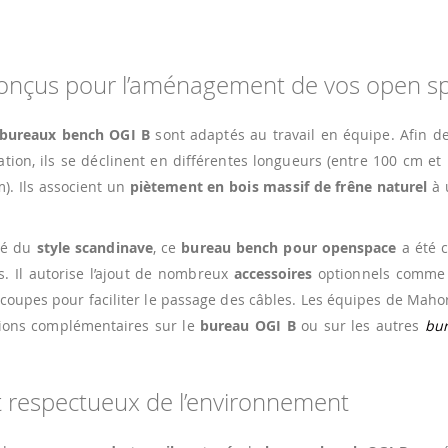
onçus pour l’aménagement de vos open s
bureaux bench OGI B
sont adaptés au travail en équipe. Afin de
ration, ils se déclinent en différentes longueurs (entre 100 cm e
). Ils associent un
piètement en bois massif de frêne naturel
à 
iré du
style scandinave
, ce
bureau bench pour openspace
a été 
. Il autorise l’ajout de nombreux
accessoires
optionnels comme 
coupes pour faciliter le passage des câbles. Les équipes de Mah
isions complémentaires sur le
bureau OGI B
ou sur les autres
bur
t respectueux de l’environnement