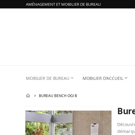
AMÉNAGEMENT ET MOBILIER DE BUREAU
MOBILIER DE BUREAU
MOBILIER D'ACCUEIL
BUREAU BENCH OGI B
Bur
Passer
à
la
Découv
fin
démarqu
de