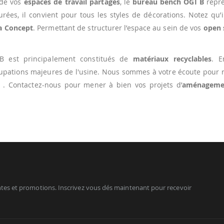
 de vos
espaces de travail partagés
, le
bureau bench OGI B
repré
rées, il convient pour tous les styles de décorations. Notez qu’i
a Concept
. Permettant de structurer l’espace au sein de vos
open 
 B est principalement constitués de
matériaux recyclables
. E
upations majeures de l'usine. Nous sommes à votre écoute pour 
. Contactez-nous pour mener à bien vos projets d’
aménageme
tes et promotions. Inscrivez vous dés maintenant pour recevoir