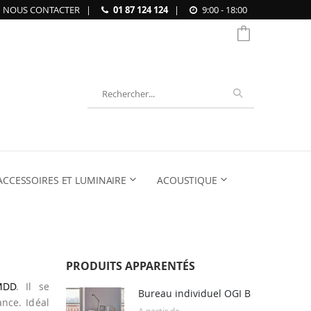
NOUS CONTACTER
|
01 87 124 124
|
9:00 - 18:00
Chercher
ACCESSOIRES ET LUMINAIRE
ACOUSTIQUE
PRODUITS APPARENTÉS
MDD
. Il se
Bureau individuel OGI B
nce. Idéal