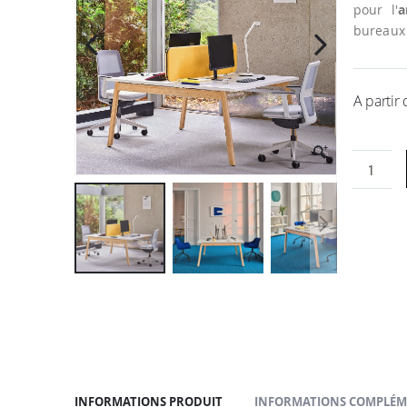
la
pour l'
a
galerie
bureaux 
d’images
A partir
Passer
au
début
de
la
Galerie
d’images
INFORMATIONS PRODUIT
INFORMATIONS COMPLÉM