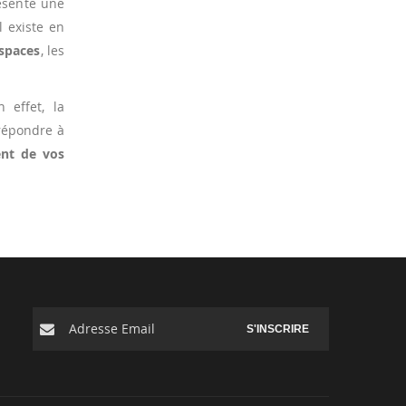
sente une
l existe en
spaces
, les
n effet, la
répondre à
nt de vos
S'INSCRIRE