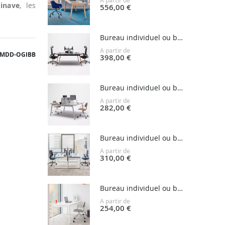
A partir de
dinave
, les
556,00 €
Bureau individuel ou bench pieds bois OGI W
A partir de
MDD-OGIBB
398,00 €
Bureau individuel ou bench pieds design OGI M
A partir de
282,00 €
Bureau individuel ou bench pieds anneaux OGI Q
A partir de
310,00 €
Bureau individuel ou bench pieds droits OGI Y
A partir de
254,00 €