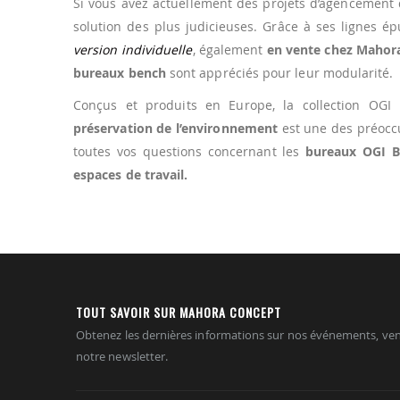
Si vous avez actuellement des projets d’agencement
solution des plus judicieuses. Grâce à ses lignes épu
version individuelle
, également
en vente chez Mahor
bureaux bench
sont appréciés pour leur modularité.
Conçus et produits en Europe, la collection OGI
préservation de l’environnement
est une des préocc
toutes vos questions concernant les
bureaux OGI B
espaces de travail.
TOUT SAVOIR SUR MAHORA CONCEPT
Obtenez les dernières informations sur nos événements, ven
notre newsletter.