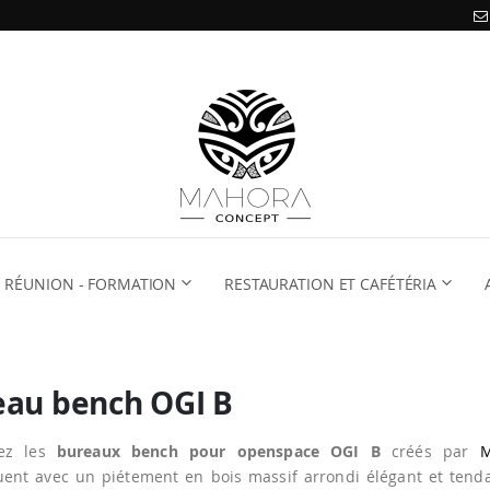
RÉUNION - FORMATION
RESTAURATION ET CAFÉTÉRIA
eau bench OGI B
rez les
bureaux bench pour openspace OGI B
créés par
ent avec un piétement en bois massif arrondi élégant et tenda