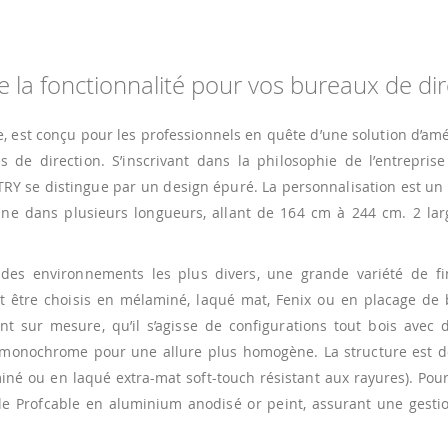
e la fonctionnalité pour vos bureaux de di
e, est conçu pour les professionnels en quête d’une solution d’
s de direction. S’inscrivant dans la philosophie de l’entrepris
NTRY se distingue par un design épuré. La personnalisation est un
cline dans plusieurs longueurs, allant de 164 cm à 244 cm. 2 la
des environnements les plus divers, une grande variété de fin
t être choisis en mélaminé, laqué mat, Fenix ou en placage de b
t sur mesure, qu’il s’agisse de configurations tout bois avec d
 monochrome pour une allure plus homogène. La structure est d
miné ou en laqué extra-mat soft-touch résistant aux rayures). Pou
ble Profcable en aluminium anodisé or peint, assurant une gesti