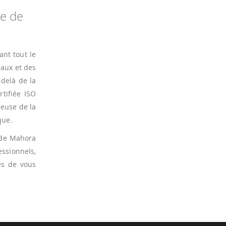
le de
ant tout le
eaux et des
-delà de la
tifiée ISO
ieuse de la
que.
 de Mahora
ssionnels,
es de vous