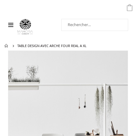
Affichage
navigation
TABLE DESIGN AVEC ARCHE FOUR REAL A XL
Passer
à
la
fin
de
la
galerie
d’images