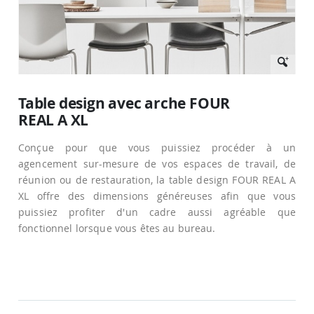
Passer
au
Table design avec arche FOUR
début
REAL A XL
de
la
Galerie
Conçue pour que vous puissiez procéder à un
d’images
agencement sur-mesure de vos espaces de travail, de
réunion ou de restauration, la table design FOUR REAL A
XL offre des dimensions généreuses afin que vous
puissiez profiter d'un cadre aussi agréable que
fonctionnel lorsque vous êtes au bureau.