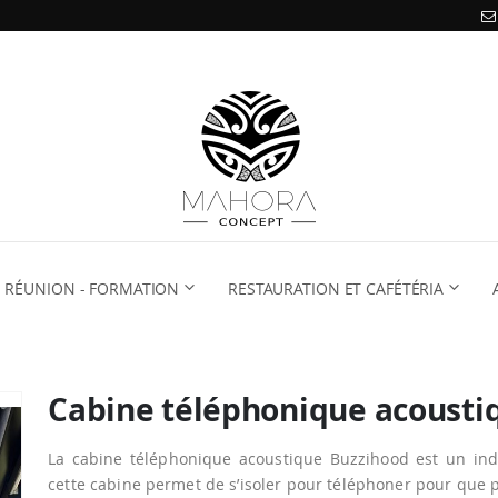
RÉUNION - FORMATION
RESTAURATION ET CAFÉTÉRIA
Cabine téléphonique acoust
La cabine téléphonique acoustique Buzzihood
est un ind
cette cabine permet de s’isoler pour téléphoner pour que 