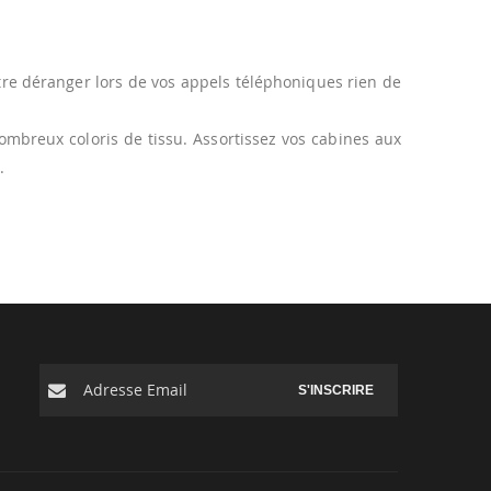
être déranger lors de vos appels téléphoniques rien de
ombreux coloris de tissu. Assortissez vos cabines aux
.
S'INSCRIRE