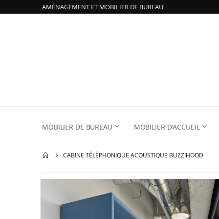
AMÉNAGEMENT ET MOBILIER DE BUREAU
MOBILIER DE BUREAU
MOBILIER D'ACCUEIL
CABINE TÉLÉPHONIQUE ACOUSTIQUE BUZZIHOOD
Passer
à
la
fin
de