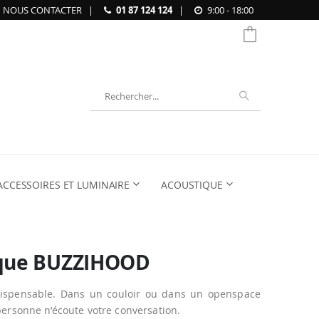
NOUS CONTACTER
|
01 87 124 124
|
9:00 - 18:00
Chercher
ACCESSOIRES ET LUMINAIRE
ACOUSTIQUE
ique BUZZIHOOD
ispensable. Dans un couloir ou dans un openspace
personne n’écoute votre conversation.