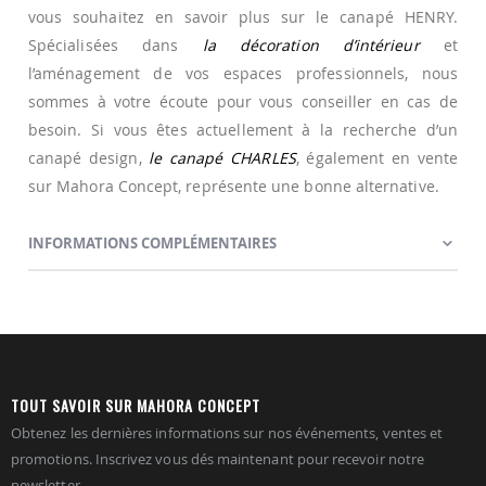
vous souhaitez en savoir plus sur le canapé HENRY.
Spécialisées dans
la décoration d’intérieur
et
l’aménagement de vos espaces professionnels, nous
sommes à votre écoute pour vous conseiller en cas de
besoin. Si vous êtes actuellement à la recherche d’un
canapé design,
le canapé CHARLES
, également en vente
sur Mahora Concept, représente une bonne alternative.
INFORMATIONS COMPLÉMENTAIRES
TOUT SAVOIR SUR MAHORA CONCEPT
Obtenez les dernières informations sur nos événements, ventes et
promotions. Inscrivez vous dés maintenant pour recevoir notre
newsletter.