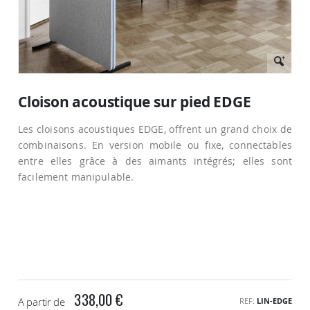
Passer
au
Cloison acoustique sur pied EDGE
début
de
Les cloisons acoustiques EDGE, offrent un grand choix de
la
Galerie
combinaisons. En version mobile ou fixe, connectables
d’images
entre elles grâce à des aimants intégrés; elles sont
facilement manipulable.
338,00 €
A partir de
REF
LIN-EDGE