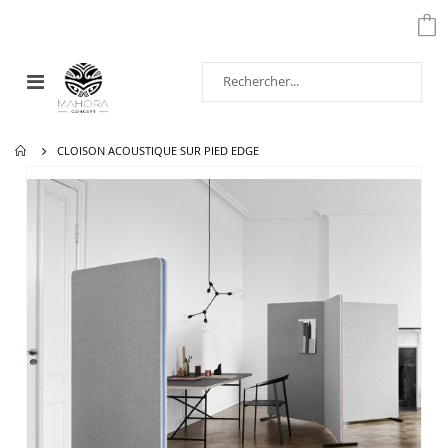
Affichage
navigation
CLOISON ACOUSTIQUE SUR PIED EDGE
Passer
à
la
fin
de
la
galerie
d’images