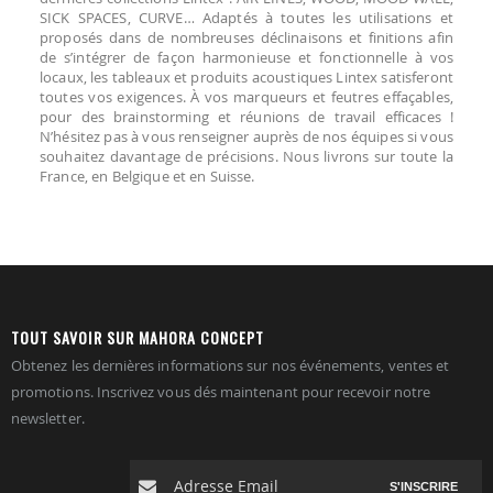
SICK SPACES, CURVE… Adaptés à toutes les utilisations et
proposés dans de nombreuses déclinaisons et finitions afin
de s’intégrer de façon harmonieuse et fonctionnelle à vos
locaux, les tableaux et produits acoustiques Lintex satisferont
toutes vos exigences. À vos marqueurs et feutres effaçables,
pour des brainstorming et réunions de travail efficaces !
N’hésitez pas à vous renseigner auprès de nos équipes si vous
souhaitez davantage de précisions. Nous livrons sur toute la
France, en Belgique et en Suisse.
TOUT SAVOIR SUR MAHORA CONCEPT
Obtenez les dernières informations sur nos événements, ventes et
promotions. Inscrivez vous dés maintenant pour recevoir notre
newsletter.
S'INSCRIRE