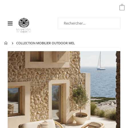
Affichage
navigation
COLLECTION MOBILIER OUTDOOR MEL
Passer
à
la
fin
de
la
galerie
d’images