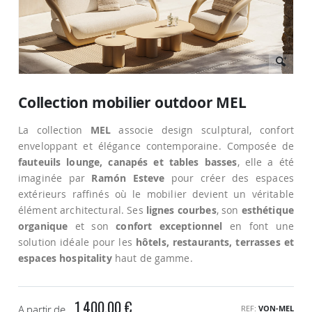
Passer
au
Collection mobilier outdoor MEL
début
de
La collection
MEL
associe design sculptural, confort
la
Galerie
enveloppant et élégance contemporaine. Composée de
d’images
fauteuils lounge, canapés et tables basses
, elle a été
imaginée par
Ramón Esteve
pour créer des espaces
extérieurs raffinés où le mobilier devient un véritable
élément architectural. Ses
lignes courbes
, son
esthétique
organique
et son
confort exceptionnel
en font une
solution idéale pour les
hôtels, restaurants, terrasses et
espaces hospitality
haut de gamme.
1 400,00 €
A partir de
REF
VON-MEL