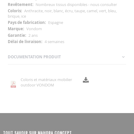
Nombreux tissus disponibles - nous consulter
Anthracite, noir, blanc, écru, taupe, camel, vert, bleu,
brique, ice
Espagne
Vondom
2 ans
4 semaines
DOCUMENTATION PRODUIT
Coloris et matériaux mobilier
outdoor VONDOM
TOUT SAVOIR SUR MAHORA CONCEPT