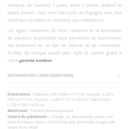
compose de fauteuils 1 place, sofas 3 places, daybed et
tables basses. Tous sont fabriqués en Espagne avec des
matériaux durables et résistants aux intémpéries.
Les lignes modernes de cette collection et la mutltitude
de couleurs disponibles vous permettra de transformer
vos extérieurs en un lieu de détente et de convivialité.
Profitez de chaque saison avec style et confort grâce à
notre
gamme outdoor
.
INFORMATIONS COMPLÉMENTAIRES
Informations
Fauteuil L.107 x P.84 x H.71 cm ; Canapé : L.237 x
Complémentaires
P.84 x H.71 cm ; Daybed : L.240x P.172 x H.84 cm ; Table basse :
L.120 x P.80 x H.35 cm
Polyéthylène roto-moulé
Orange, ice, bleu marine, crème, vert
olive, bordeaux, blanc, noir, bronze, gris, anthracite, rouge, kaki,
taupe, écru, beige