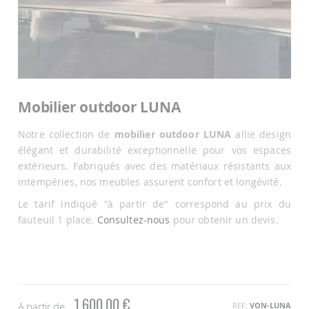
Passer
au
Mobilier outdoor LUNA
début
de
Notre collection de
mobilier outdoor LUNA
allie design
la
Galerie
élégant et durabilité exceptionnelle pour vos espaces
d’images
extérieurs. Fabriqués avec des matériaux résistants aux
intempéries, nos meubles assurent confort et longévité.
Le tarif indiqué "à partir de" correspond au prix du
fauteuil 1 place.
Consultez-nous
pour obtenir un devis.
1 600,00 €
A partir de
REF
VON-LUNA